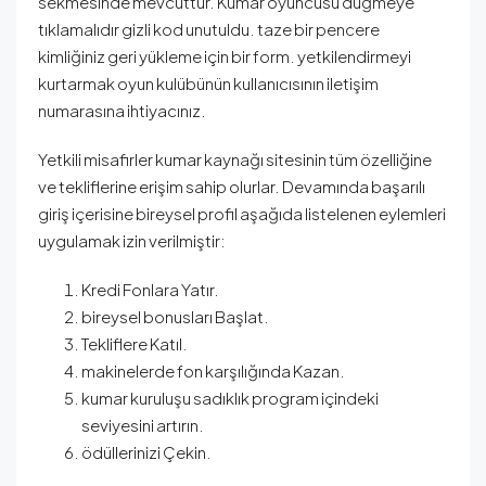
sekmesinde mevcuttur. Kumar oyuncusu düğmeye
tıklamalıdır gizli kod unutuldu. taze bir pencere
kimliğiniz geri yükleme için bir form. yetkilendirmeyi
kurtarmak oyun kulübünün kullanıcısının iletişim
numarasına ihtiyacınız.
Yetkili misafirler kumar kaynağı sitesinin tüm özelliğine
ve tekliflerine erişim sahip olurlar. Devamında başarılı
giriş içerisine bireysel profil aşağıda listelenen eylemleri
uygulamak izin verilmiştir:
Kredi Fonlara Yatır.
bireysel bonusları Başlat.
Tekliflere Katıl.
makinelerde fon karşılığında Kazan.
kumar kuruluşu sadıklık program içindeki
seviyesini artırın.
ödüllerinizi Çekin.