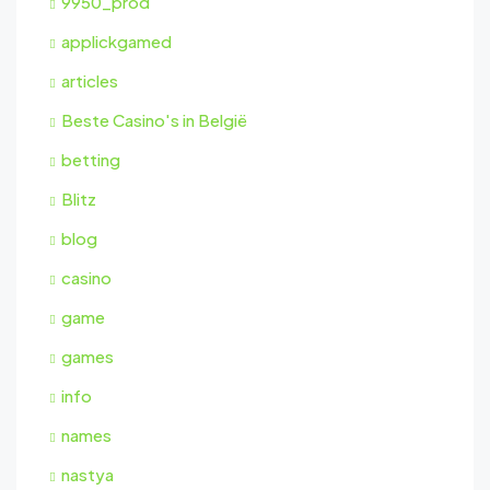
9950_prod
applickgamed
articles
Beste Casino's in België
betting
Blitz
blog
casino
game
games
info
names
nastya