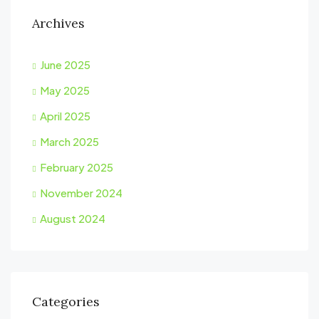
Archives
June 2025
May 2025
April 2025
March 2025
February 2025
November 2024
August 2024
Categories