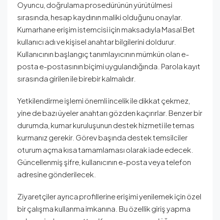
Oyuncu, doğrulama prosedürünün yürütülmesi
sırasında, hesap kaydının maliki olduğunu onaylar.
Kumarhane erişim istemcisi için maksadıyla Masal Bet
kullanıcı adı ve kişisel anahtar bilgilerini doldurur.
Kullanıcının başlangıç tanımlayıcının mümkün olan e-
posta e-postasının biçimi uygulandığında. Parola kayıt
sırasında girilen ile birebir kalmalıdır.
Yetkilendirme işlemi önemli incelik ile dikkat çekmez,
yine de bazı üyeler anahtarı gözden kaçırırlar. Benzer bir
durumda, kumar kuruluşunun destek hizmeti ile temas
kurmanız gerekir. Görev başında destek temsilciler
oturum açma kısa tamamlaması olarak iade edecek.
Güncellenmiş şifre, kullanıcının e-posta veya telefon
adresine gönderilecek.
Ziyaretçiler ayrıca profillerine erişimi yenilemek için özel
bir çalışma kullanma imkanına. Bu özellik giriş yapma