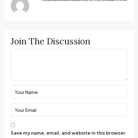
Join The Discussion
Save my name, email, and website in this browser