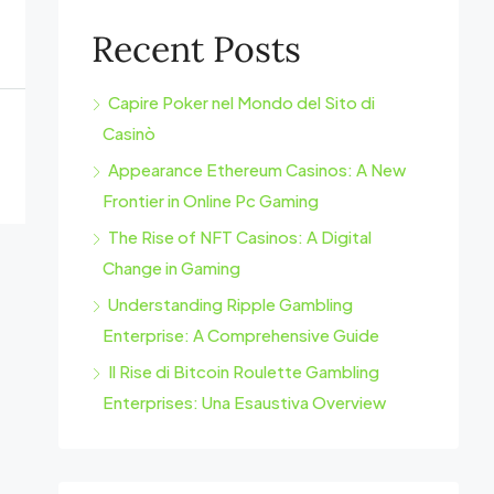
Recent Posts
Capire Poker nel Mondo del Sito di
Casinò
Appearance Ethereum Casinos: A New
Frontier in Online Pc Gaming
The Rise of NFT Casinos: A Digital
Change in Gaming
Understanding Ripple Gambling
Enterprise: A Comprehensive Guide
Il Rise di Bitcoin Roulette Gambling
Enterprises: Una Esaustiva Overview