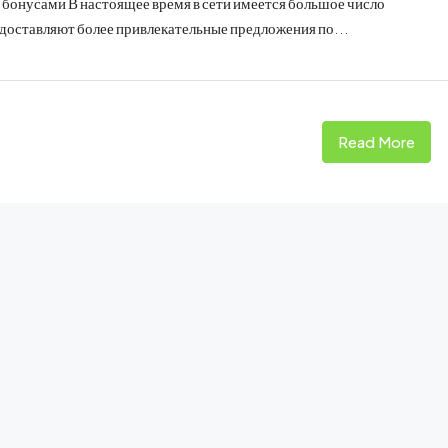
с бонусами В настоящее время в сети имеется большое число
доставляют более привлекательные предложения по...
Read More