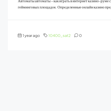
Автоматы автоматы – как играть в интернет казино-руме 
гейминговых площадок. Определенные онлайн казино пре
1 year ago
10400_sat2
0