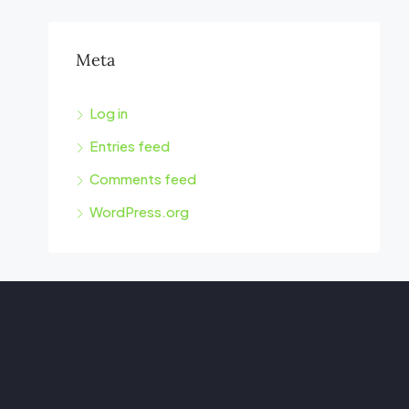
Meta
Log in
Entries feed
Comments feed
WordPress.org