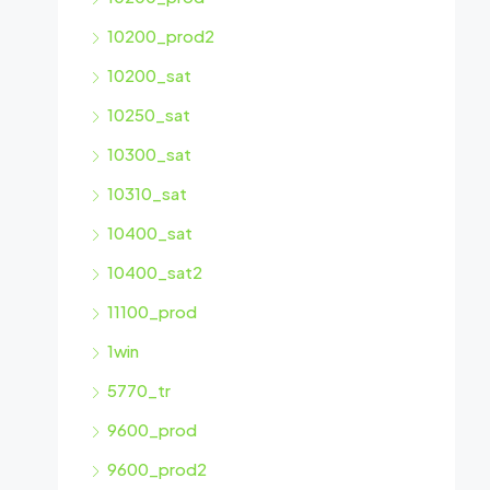
10200_prod2
10200_sat
10250_sat
10300_sat
10310_sat
10400_sat
10400_sat2
11100_prod
1win
5770_tr
9600_prod
9600_prod2