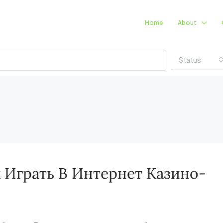
Home
About
Status
 Играть В Интернет Казино-