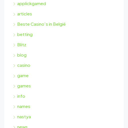
applickgamed
articles
Beste Casino's in België
betting
Blitz
blog
casino
game
games
info
names
nastya
news