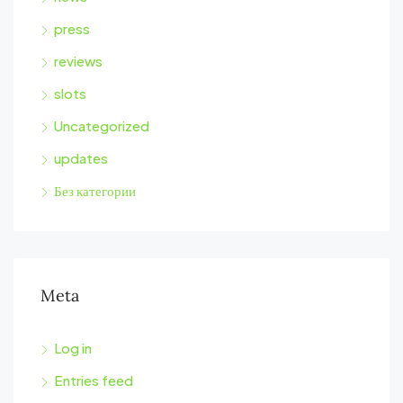
press
reviews
slots
Uncategorized
updates
Без категории
Meta
Log in
Entries feed