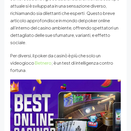
attuale si è sviluppata in una sensazione diverso,
richiamando sia dilettanti che esperti. Questo breve
articolo approfondisce in mondo del
poker online
all’interno del casino ambiente, offrendo spettatori un
dettagliato delle sue sfumature, varianti, e effetto
sociale.
Per diversi, il poker da casinò è più che solo un
videogioco
Betnero
; è un test di intelligenza contro
fortuna.