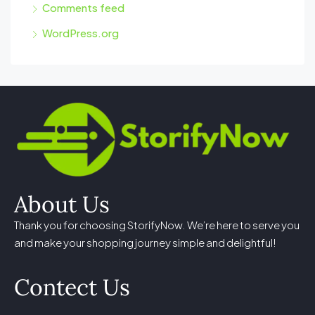
Comments feed
WordPress.org
About Us
Thank you for choosing StorifyNow. We’re here to serve you
and make your shopping journey simple and delightful!
Contect Us