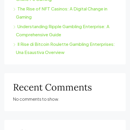
The Rise of NFT Casinos: A Digital Change in
Gaming
Understanding Ripple Gambling Enterprise: A
Comprehensive Guide
Il Rise di Bitcoin Roulette Gambling Enterprises:
Una Esaustiva Overview
Recent Comments
No comments to show.