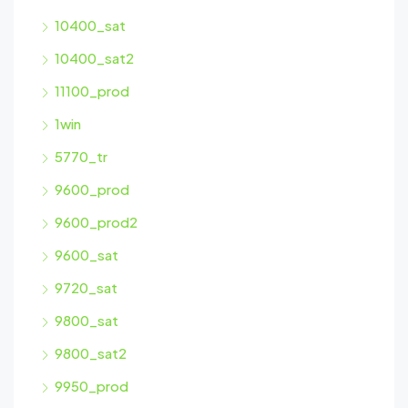
10400_sat
10400_sat2
11100_prod
1win
5770_tr
9600_prod
9600_prod2
9600_sat
9720_sat
9800_sat
9800_sat2
9950_prod