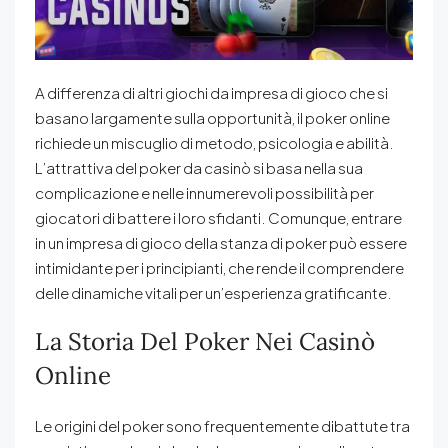
A differenza di altri giochi da impresa di gioco che si
basano largamente sulla opportunità, il poker online
richiede un miscuglio di metodo, psicologia e abilità.
L’attrattiva del poker da casinò si basa nella sua
complicazione e nelle innumerevoli possibilità per
giocatori di battere i loro sfidanti. Comunque, entrare
in un impresa di gioco della stanza di poker può essere
intimidante per i principianti, che rende il comprendere
delle dinamiche vitali per un’esperienza gratificante.
La Storia Del Poker Nei Casinò
Online
Le origini del poker sono frequentemente dibattute tra