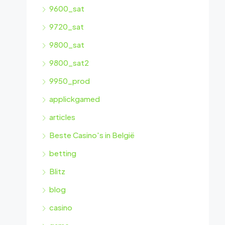
9600_sat
9720_sat
9800_sat
9800_sat2
9950_prod
applickgamed
articles
Beste Casino's in België
betting
Blitz
blog
casino