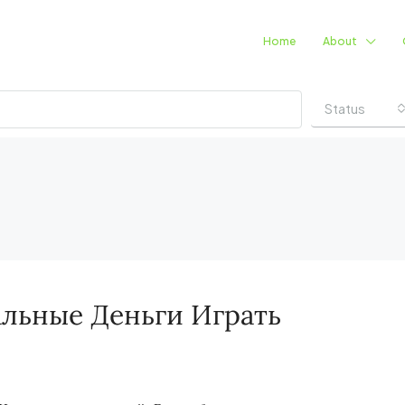
Home
About
Status
альные Деньги Играть