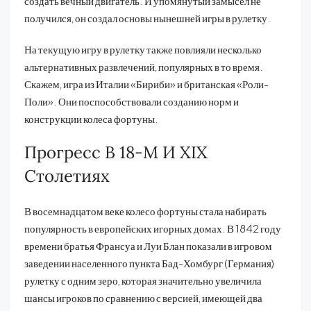
создать вечный двигатель. И упомянутый замысел не
получился, он создал основы нынешней игры в рулетку.
На текущую игру в рулетку также повлияли несколько
альтернативных развлечений, популярных в то время.
Скажем, игра из Италии «Бириби» и британская «Роли-
Поли». Они поспособствовали созданию норм и
конструкции колеса фортуны.
Прогресс В 18-М И XIX
Столетиях
В восемнадцатом веке колесо фортуны стала набирать
популярность в европейских игорных домах. В 1842 году
времени братья Франсуа и Луи Блан показали в игровом
заведении населенного пункта Бад-Хомбург (Германия)
рулетку с одним зеро, которая значительно увеличила
шансы игроков по сравнению с версией, имеющей два