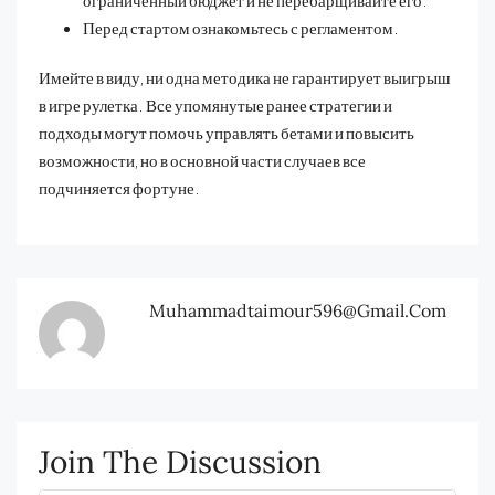
Перед стартом ознакомьтесь с регламентом.
Имейте в виду, ни одна методика не гарантирует выигрыш
в игре рулетка. Все упомянутые ранее стратегии и
подходы могут помочь управлять бетами и повысить
возможности, но в основной части случаев все
подчиняется фортуне.
Muhammadtaimour596@gmail.com
Join The Discussion