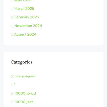
March 2025
February 2025
November 2024
August 2024
Categories
! Без рубрики
1
10000_prod
10000_sat