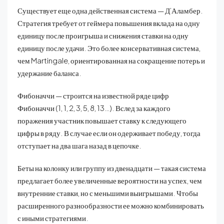
Существует еще одна действенная система — Д’Аламбер.
Стратегия требует от геймера повышения вклада на одну
единицу после проигрыша и снижения ставки на одну
единицу после удачи. Это более консервативная система,
чем Martingale, ориентированная на сокращение потерь и
удержание баланса.
Фибоначчи — строится на известной ряде цифр
Фибоначчи (1, 1, 2, 3, 5, 8, 13…). Вслед за каждого
поражения участник повышает ставку к следующего
цифры в ряду. В случае если он одерживает победу, тогда
отступает на два шага назад в цепочке.
Беты на колонку или группу из двенадцати — такая система
предлагает более увеличенные вероятности на успех, чем
внутренние ставки, но с меньшими выигрышами. Чтобы
расширенного разнообразности ее можно комбинировать
с иными стратегиями.