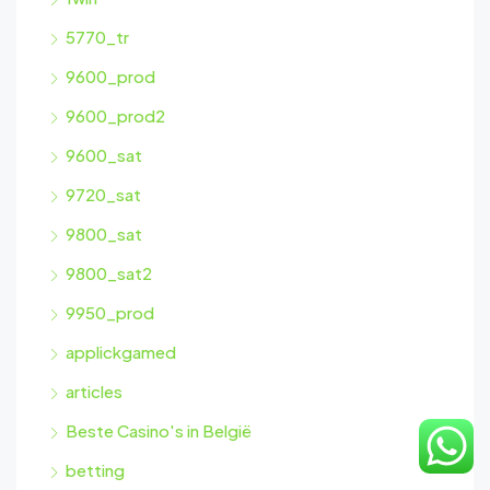
5770_tr
9600_prod
9600_prod2
9600_sat
9720_sat
9800_sat
9800_sat2
9950_prod
applickgamed
articles
Beste Casino's in België
betting