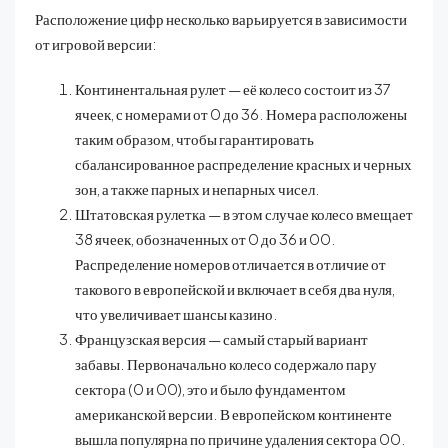
Расположение цифр несколько варьируется в зависимости
от игровой версии:
Континентальная рулет — её колесо состоит из 37
ячеек, с номерами от 0 до 36. Номера расположены
таким образом, чтобы гарантировать
сбалансированное распределение красных и черных
зон, а также парных и непарных чисел.
Штатовская рулетка — в этом случае колесо вмещает
38 ячеек, обозначенных от 0 до 36 и 00.
Распределение номеров отличается в отличие от
такового в европейской и включает в себя два нуля,
что увеличивает шансы казино.
Французская версия — самый старый вариант
забавы. Первоначально колесо содержало пару
сектора (0 и 00), это и было фундаментом
американской версии. В европейском континенте
вышла популярна по причине удаления сектора 00.