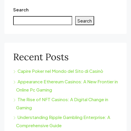
Search
Search
Recent Posts
Capire Poker nel Mondo del Sito di Casinò
Appearance Ethereum Casinos: A New Frontier in
Online Pc Gaming
The Rise of NFT Casinos: A Digital Change in
Gaming
Understanding Ripple Gambling Enterprise: A
Comprehensive Guide