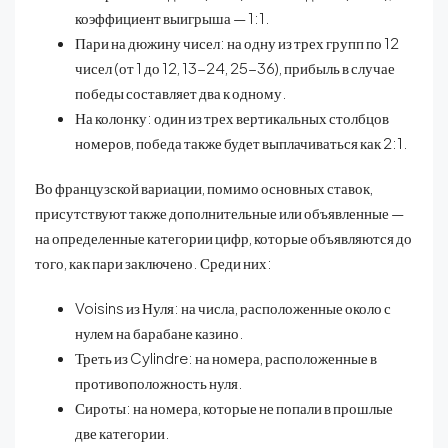
коэффициент выигрыша — 1:1.
Пари на дюжину чисел: на одну из трех групп по 12
чисел (от 1 до 12, 13-24, 25-36), прибыль в случае
победы составляет два к одному.
На колонку: один из трех вертикальных столбцов
номеров, победа также будет выплачиваться как 2:1.
Во французской вариации, помимо основных ставок,
присутствуют также дополнительные или объявленные —
на определенные категории цифр, которые объявляются до
того, как пари заключено. Среди них:
Voisins из Нуля: на числа, расположенные около с
нулем на барабане казино.
Треть из Cylindre: на номера, расположенные в
противоположность нуля.
Сироты: на номера, которые не попали в прошлые
две категории.