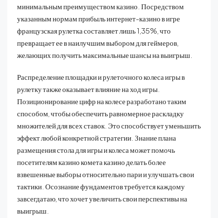
минимальным преимуществом казино. Посредством
указанным нормам прибыль интернет-казино в игре
французская рулетка составляет лишь 1,35%, что
превращает ее в наилучшим выбором для геймеров,
желающих получить максимальные шансы на выигрыш.
Распределение площадки и рулеточного колеса игры в
рулетку также оказывает влияние на ход игры.
Позиционирование цифр на колесе разработано таким
способом, чтобы обеспечить равномерное раскладку
множителей для всех ставок. Это способствует уменьшить
эффект любой конкретной стратегии. Знание плана
размещения стола для игры и колеса может помочь
посетителям казино комета казино делать более
взвешенные выборы относительно пари и улучшать свои
тактики. Осознание фундаментов требуется каждому
завсегдатаю, что хочет увеличить свои перспективы на
выигрыш.