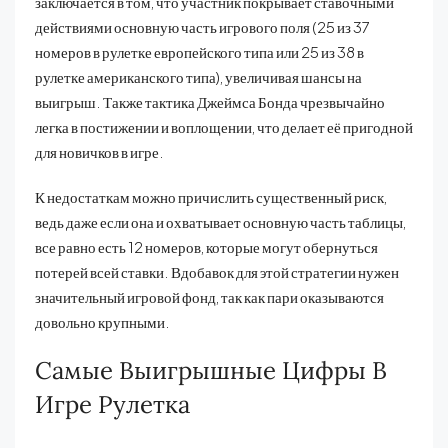
заключается в том, что участник покрывает ставочными
действиями основную часть игрового поля (25 из 37
номеров в рулетке европейского типа или 25 из 38 в
рулетке американского типа), увеличивая шансы на
выигрыш. Также тактика Джеймса Бонда чрезвычайно
легка в постижении и воплощении, что делает её пригодной
для новичков в игре.
К недостаткам можно причислить существенный риск,
ведь даже если она и охватывает основную часть таблицы,
все равно есть 12 номеров, которые могут обернуться
потерей всей ставки. Вдобавок для этой стратегии нужен
значительный игровой фонд, так как пари оказываются
довольно крупными.
Самые Выигрышные Цифры В
Игре Рулетка