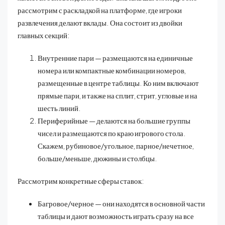
рассмотрим с раскладкой на платформе, где игроки
развлечения делают вклады. Она состоит из двойки
главных секций:
Внутренние пари — размещаются на единичные
номера или компактные комбинации номеров,
размещенные в центре таблицы. Ко ним включают
прямые пари, и также на сплит, стрит, угловые и на
шесть линий.
Периферийные — делаются на большие группы
чисел и размещаются по краю игрового стола.
Скажем, рубиновое/угольное, парное/нечетное,
больше/меньше, дюжины и столбцы.
Рассмотрим конкретные сферы ставок:
Багровое/черное — они находятся в основной части
таблицы и дают возможность играть сразу на все