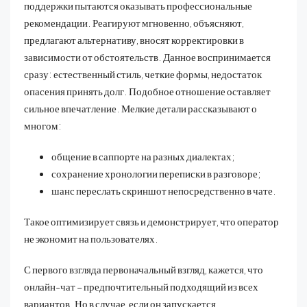
поддержки пытаются оказывать профессиональные
рекомендации. Реагируют мгновенно, объясняют,
предлагают альтернативу, вносят корректировки в
зависимости от обстоятельств. Данное воспринимается
сразу: естественный стиль, четкие формы, недостаток
опасения принять долг. Подобное отношение оставляет
сильное впечатление. Мелкие детали рассказывают о
многом:
общение в саппорте на разных диалектах;
сохранение хронологии переписки в разговоре;
шанс переслать скриншот непосредственно в чате.
Такое оптимизирует связь и демонстрирует, что оператор
не экономит на пользователях.
С первого взгляда первоначальный взгляд, кажется, что
онлайн-чат – предпочтительный подходящий из всех
вариантов. Но в случае, если он запускается