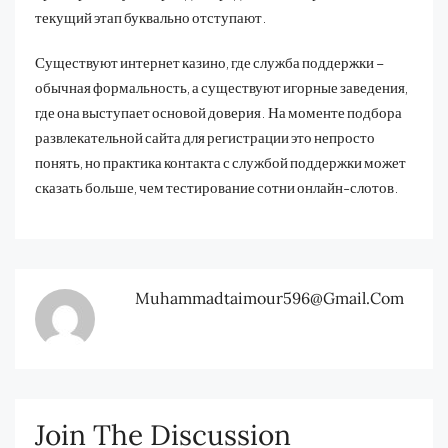
текущий этап буквально отступают.
Существуют интернет казино, где служба поддержки –
обычная формальность, а существуют игорные заведения,
где она выступает основой доверия. На моменте подбора
развлекательной сайта для регистрации это непросто
понять, но практика контакта с службой поддержки может
сказать больше, чем тестирование сотни онлайн-слотов.
Muhammadtaimour596@gmail.com
Join The Discussion