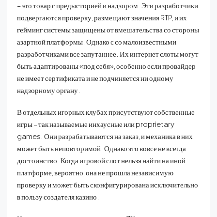
– это товар с предысторией и надзором. Эти разработчики
подвергаются проверку, размещают значения RTP, и их
гейминг системы защищены от вмешательства со стороны
азартной платформы. Однако с со малоизвестными
разработчиками все запутаннее. Их интернет слоты могут
быть адаптированы «под себя», особенно если провайдер
не имеет сертификата и не подчиняется ни одному
надзорному органу.
В отдельных игорных клубах присутствуют собственные
игры – так называемые инхаусные или proprietary
games. Они разрабатываются на заказ, и механика в них
может быть неповторимой. Однако это вовсе не всегда
достоинство. Когда игровой слот нельзя найти на иной
платформе, вероятно, она не прошла независимую
проверку и может быть сконфигурирована исключительно
в пользу создателя казино.