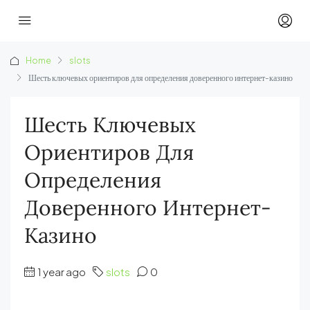
Home
slots
Шесть ключевых ориентиров для определения доверенного интернет-казино
Шесть Ключевых
Ориентиров Для
Определения
Доверенного Интернет-
Казино
1 year ago
slots
0