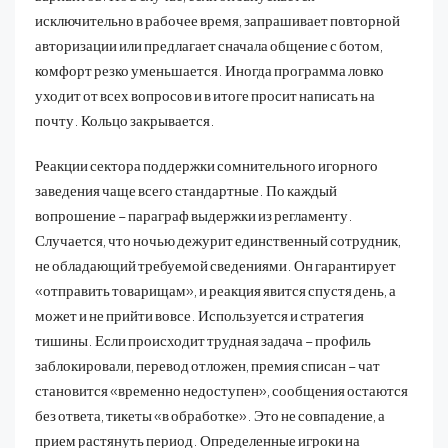
исключительно в рабочее время, запрашивает повторной
авторизации или предлагает сначала общение с ботом,
комфорт резко уменьшается. Иногда программа ловко
уходит от всех вопросов и в итоге просит написать на
почту. Кольцо закрывается.
Реакции сектора поддержки сомнительного игорного
заведения чаще всего стандартные. По каждый
вопрошение – параграф выдержки из регламенту.
Случается, что ночью дежурит единственный сотрудник,
не обладающий требуемой сведениями. Он гарантирует
«отправить товарищам», и реакция явится спустя день, а
может и не прийти вовсе. Используется и стратегия
тишины. Если происходит трудная задача – профиль
заблокировали, перевод отложен, премия списан – чат
становится «временно недоступен», сообщения остаются
без ответа, тикеты «в обработке». Это не совпадение, а
прием растянуть период. Определенные игроки на