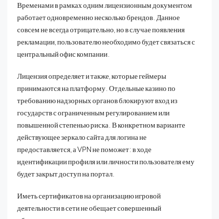
Временами в рамках одним лицензионным документом
работает одновременно несколько брендов. Данное
совсем не всегда отрицательно, но в случае появления
рекламации, пользователю необходимо будет связаться с
центральный офис компании.
Лицензия определяет и также, которые геймеры
принимаются на платформу. Отдельные казино по
требованию надзорных органов блокируют вход из
государств с ограниченным регулированием или
повышенной степенью риска. В конкретном варианте
действующее зеркало сайта для логина не
предоставляется, а VPN не поможет: в ходе
идентификации профиля или личности пользователя ему
будет закрыт доступ на портал.
Иметь сертификатов на организацию игровой
деятельности в сети не обещает совершенный