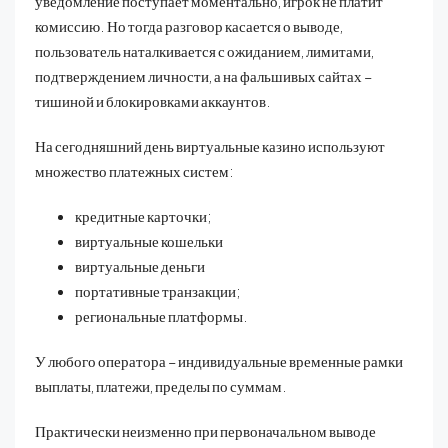
уведомление поступает моментально, игрок не платит
комиссию. Но тогда разговор касается о выводе,
пользователь наталкивается с ожиданием, лимитами,
подтверждением личности, а на фальшивых сайтах –
тишиной и блокировками аккаунтов.
На сегодняшний день виртуальные казино используют
множество платежных систем:
кредитные карточки;
виртуальные кошельки
виртуальные деньги
портативные транзакции;
региональные платформы.
У любого оператора – индивидуальные временные рамки
выплаты, платежи, пределы по суммам.
Практически неизменно при первоначальном выводе