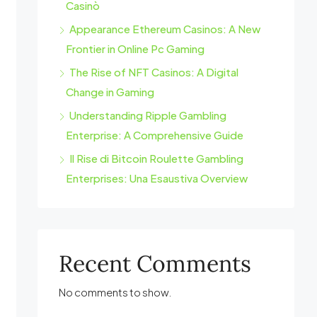
Casinò
Appearance Ethereum Casinos: A New
Frontier in Online Pc Gaming
The Rise of NFT Casinos: A Digital
Change in Gaming
Understanding Ripple Gambling
Enterprise: A Comprehensive Guide
Il Rise di Bitcoin Roulette Gambling
Enterprises: Una Esaustiva Overview
Recent Comments
No comments to show.