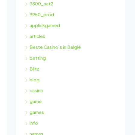
9800_sat2
9950_prod
applickgamed
articles
Beste Casino's in België
betting
Blitz
blog
casino
game
games
info
names