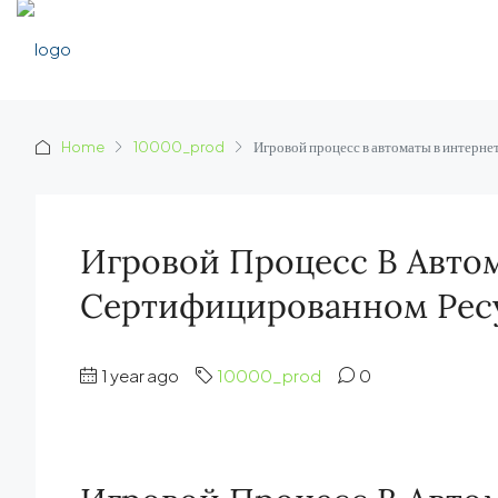
Home
10000_prod
Игровой процесс в автоматы в интерне
Игровой Процесс В Авто
Сертифицированном Рес
1 year ago
10000_prod
0