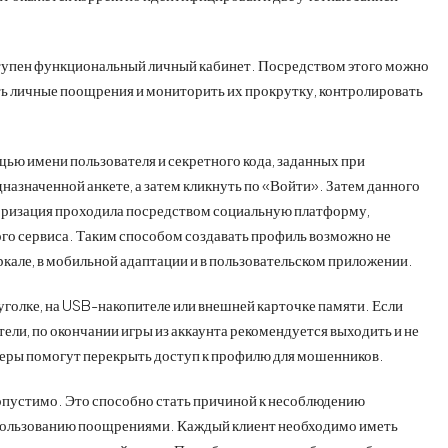
ступен функциональный личный кабинет. Посредством этого можно
ь личные поощрения и мониторить их прокрутку, контролировать
ью имени пользователя и секретного кода, заданных при
назначенной анкете, а затем кликнуть по «Войти». Затем данного
вторизация проходила посредством социальную платформу,
ого сервиса. Таким способом создавать профиль возможно не
еркале, в мобильной адаптации и в пользовательском приложении.
голке, на USB-накопителе или внешней карточке памяти. Если
ели, по окончании игры из аккаунта рекомендуется выходить и не
 меры помогут перекрыть доступ к профилю для мошенников.
опустимо. Это способно стать причиной к несоблюдению
пользованию поощрениями. Каждый клиент необходимо иметь