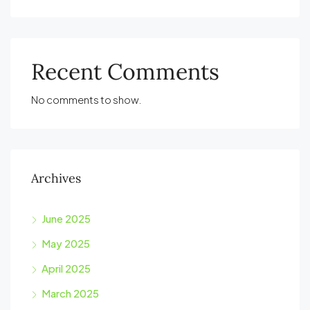
Recent Comments
No comments to show.
Archives
June 2025
May 2025
April 2025
March 2025