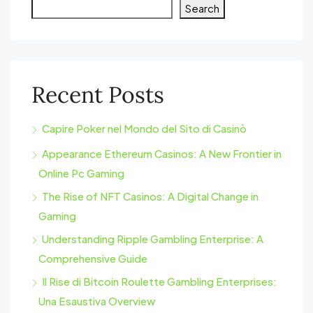
Search
Recent Posts
Capire Poker nel Mondo del Sito di Casinò
Appearance Ethereum Casinos: A New Frontier in
Online Pc Gaming
The Rise of NFT Casinos: A Digital Change in
Gaming
Understanding Ripple Gambling Enterprise: A
Comprehensive Guide
Il Rise di Bitcoin Roulette Gambling Enterprises:
Una Esaustiva Overview