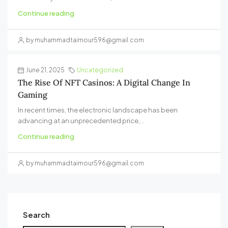
Continue reading
by muhammadtaimour596@gmail.com
June 21, 2025
Uncategorized
The Rise Of NFT Casinos: A Digital Change In
Gaming
In recent times, the electronic landscape has been
advancing at an unprecedented price,...
Continue reading
by muhammadtaimour596@gmail.com
Search