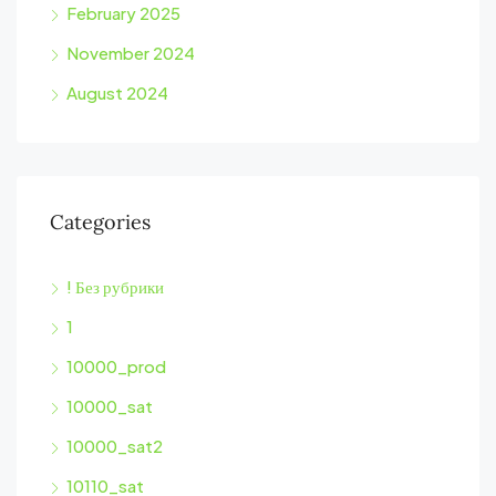
February 2025
November 2024
August 2024
Categories
! Без рубрики
1
10000_prod
10000_sat
10000_sat2
10110_sat