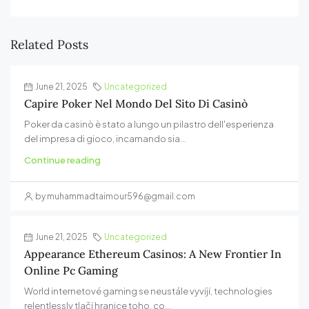
Related Posts
June 21, 2025
Uncategorized
Capire Poker Nel Mondo Del Sito Di Casinò
Poker da casinò è stato a lungo un pilastro dell'esperienza
del impresa di gioco, incarnando sia...
Continue reading
by muhammadtaimour596@gmail.com
June 21, 2025
Uncategorized
Appearance Ethereum Casinos: A New Frontier In
Online Pc Gaming
World internetové gaming se neustále vyvíjí, technologies
relentlessly tlačí hranice toho, co...