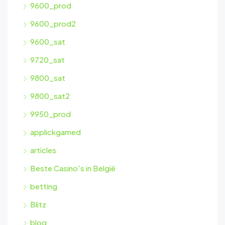
9600_prod
9600_prod2
9600_sat
9720_sat
9800_sat
9800_sat2
9950_prod
applickgamed
articles
Beste Casino's in België
betting
Blitz
blog