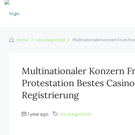
Home
Uncategorized
Multinationaler konzern Fruits Ko
Multinationaler Konzern Fr
Protestation Bestes Casino
Registrierung
1 year ago
Uncategorized