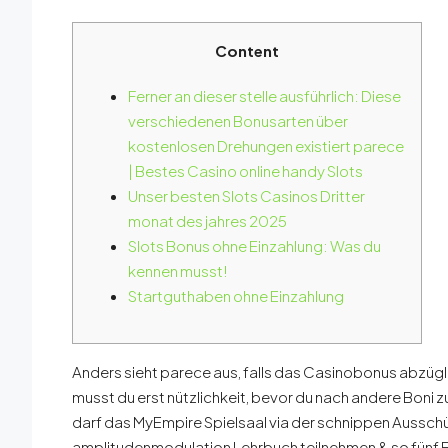
Content
Ferner an dieser stelle ausführlich: Diese
verschiedenen Bonusarten über
kostenlosen Drehungen existiert parece
| Bestes Casino online handy Slots
Unser besten Slots Casinos Dritter
monat des jahres 2025
Slots Bonus ohne Einzahlung: Was du
kennen musst!
Startguthaben ohne Einzahlung
Anders sieht parece aus, falls das Casinobonus abzüglic
musst du erst nützlichkeit, bevor du nach andere Boni 
darf das MyEmpire Spielsaal via der schnippen Aussc
amplitudenmodulation Lehrbuch teilnehmen & so fünf Fr