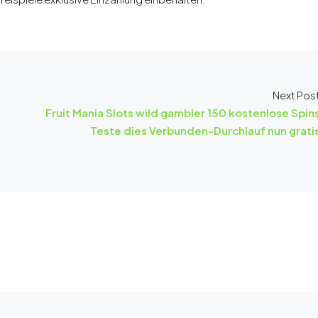
Next Pos
Fruit Mania Slots wild gambler 150 kostenlose Spin
Teste dies Verbunden-Durchlauf nun grati