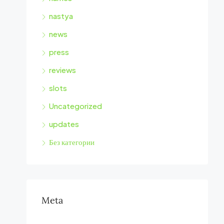
nastya
news
press
reviews
slots
Uncategorized
updates
Без категории
Meta