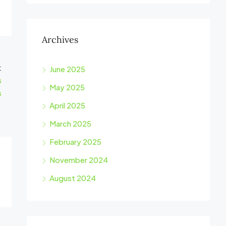
Archives
t
June 2025
s
May 2025
s
April 2025
March 2025
February 2025
November 2024
August 2024