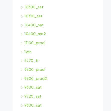
10300_sat
10310_sat
10400_sat
10400_sat2
11100_prod
1win
5770_tr
9600_prod
9600_prod2
9600_sat
9720_sat
9800_sat