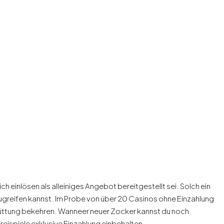
h einlösen als alleiniges Angebot bereitgestellt sei. Solch ein
zugreifen kannst. Im Probe von über 20 Casinos ohne Einzahlung
hüttung bekehren. Wanneer neuer Zocker kannst du noch
eispiele exklusive Einzahlung einbehalten.