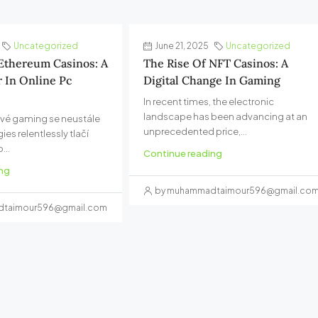
Uncategorized
June 21, 2025
Uncategorized
Ethereum Casinos: A
The Rise Of NFT Casinos: A
 In Online Pc
Digital Change In Gaming
In recent times, the electronic
landscape has been advancing at an
ové gaming se neustále
unprecedented price,...
ies relentlessly tlačí
...
Continue reading
ing
by muhammadtaimour596@gmail.co
dtaimour596@gmail.com