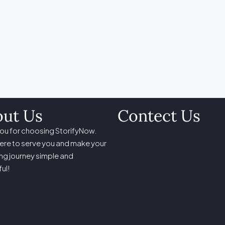
ut Us
Contect Us
ou for choosing StorifyNow.
ere to serve you and make your
ng journey simple and
ful!