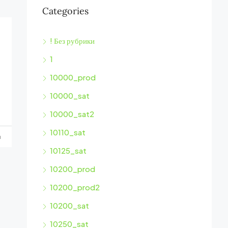
Categories
! Без рубрики
1
10000_prod
10000_sat
10000_sat2
10110_sat
m
10125_sat
10200_prod
10200_prod2
10200_sat
10250_sat