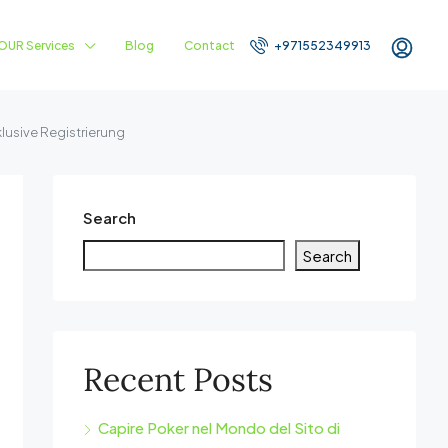
OUR Services
Blog
Contact
+971552349913
klusive Registrierung
Search
Search
Recent Posts
Capire Poker nel Mondo del Sito di