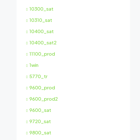
10300_sat
10310_sat
10400_sat
10400_sat2
11100_prod
1win
5770_tr
9600_prod
9600_prod2
9600_sat
9720_sat
9800_sat