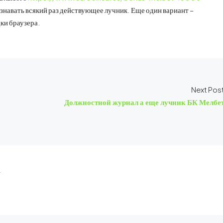
знавать всякий раз действующее лучник. Еще один вариант –
ки браузера.
Next Pos
Должностной журнал а еще лучник БК Мелбе
m