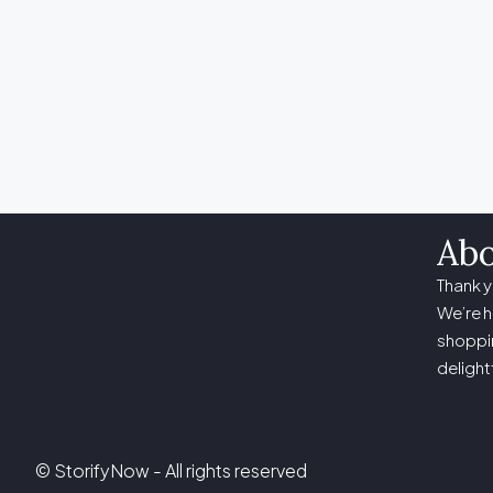
Abo
Thank y
We’re h
shoppi
delight
© StorifyNow - All rights reserved