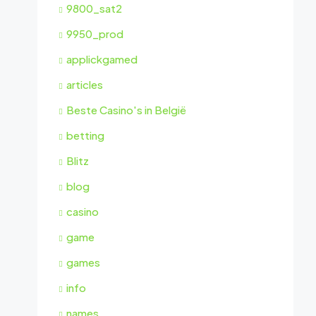
9800_sat2
9950_prod
applickgamed
articles
Beste Casino's in België
betting
Blitz
blog
casino
game
games
info
names