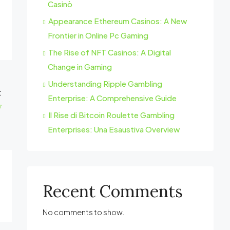
Casinò
Appearance Ethereum Casinos: A New
Frontier in Online Pc Gaming
The Rise of NFT Casinos: A Digital
Change in Gaming
Understanding Ripple Gambling
t
Enterprise: A Comprehensive Guide
т
Il Rise di Bitcoin Roulette Gambling
Enterprises: Una Esaustiva Overview
Recent Comments
No comments to show.