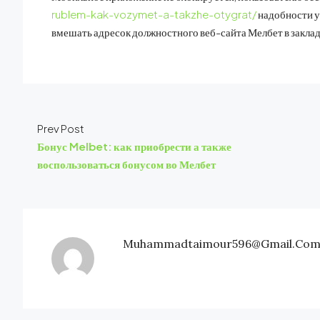
rublem-kak-vozymet-a-takzhe-otygrat/
надобности у
вмешать адресок должностного веб-сайта Мелбет в заклад
Prev Post
Бонус Melbet: как приобрести а также
воспользоваться бонусом во Мелбет
Muhammadtaimour596@gmail.co