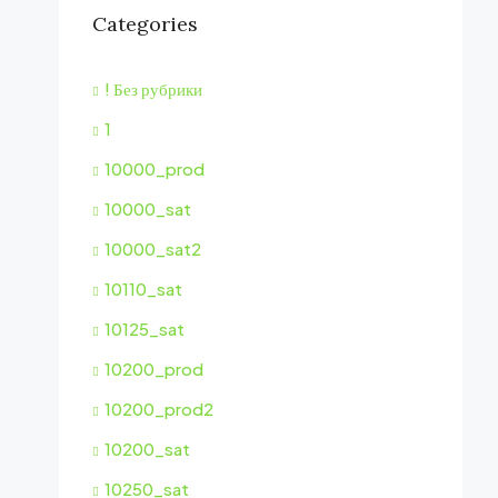
Categories
! Без рубрики
1
10000_prod
10000_sat
10000_sat2
10110_sat
10125_sat
10200_prod
10200_prod2
10200_sat
10250_sat