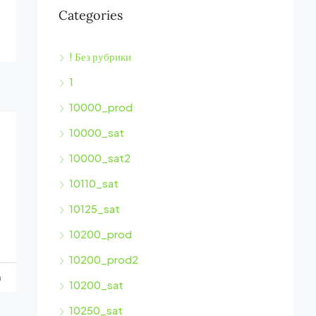
Categories
! Без рубрики
1
10000_prod
10000_sat
10000_sat2
10110_sat
10125_sat
10200_prod
10200_prod2
m
10200_sat
10250_sat