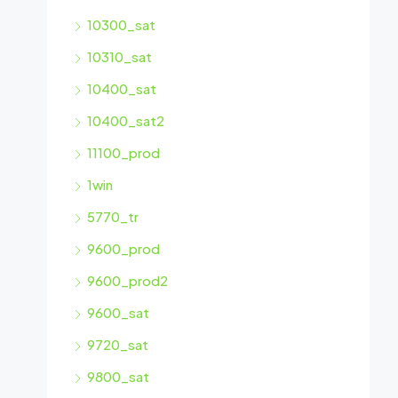
10300_sat
10310_sat
10400_sat
10400_sat2
11100_prod
1win
5770_tr
9600_prod
9600_prod2
9600_sat
9720_sat
9800_sat