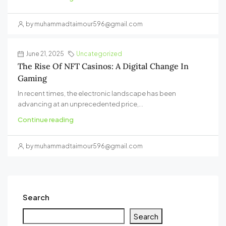
by muhammadtaimour596@gmail.com
June 21, 2025
Uncategorized
The Rise Of NFT Casinos: A Digital Change In
Gaming
In recent times, the electronic landscape has been
advancing at an unprecedented price,...
Continue reading
by muhammadtaimour596@gmail.com
Search
Search