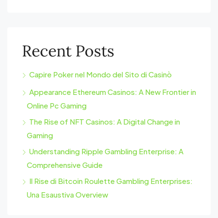
Recent Posts
Capire Poker nel Mondo del Sito di Casinò
Appearance Ethereum Casinos: A New Frontier in
Online Pc Gaming
The Rise of NFT Casinos: A Digital Change in
Gaming
Understanding Ripple Gambling Enterprise: A
Comprehensive Guide
Il Rise di Bitcoin Roulette Gambling Enterprises:
Una Esaustiva Overview