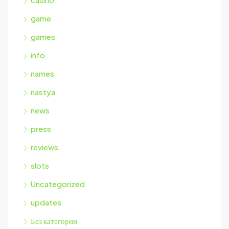
game
games
info
names
nastya
news
press
reviews
slots
Uncategorized
updates
Без категории