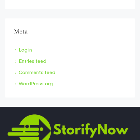
Meta
Log in
Entries feed
Comments feed
WordPress.org