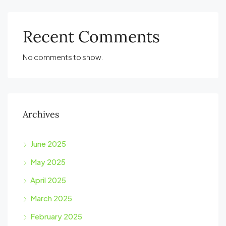
Recent Comments
No comments to show.
Archives
June 2025
May 2025
April 2025
March 2025
February 2025